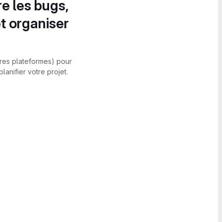
re les bugs,
et organiser
utres plateformes) pour
anifier votre projet.