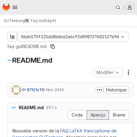
Page d'accueil
Passer au contenu principal
M
GUTenberg
Faq Gut
Dépôt
06d4575f125d68bdea2a4cf2d898727602127e9d
faq-gut
README.md
README.md
Modifier
Act
Historique
87f21c11
8 févr. 2024
README.md
257 o
Code
Aperçu
Blame
Nouvelle version de la
FAQ LaTeX francophone de