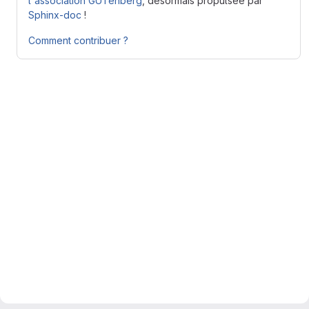
l'association GUTenberg
, désormais propulsée par
Sphinx-doc
!
Comment contribuer ?